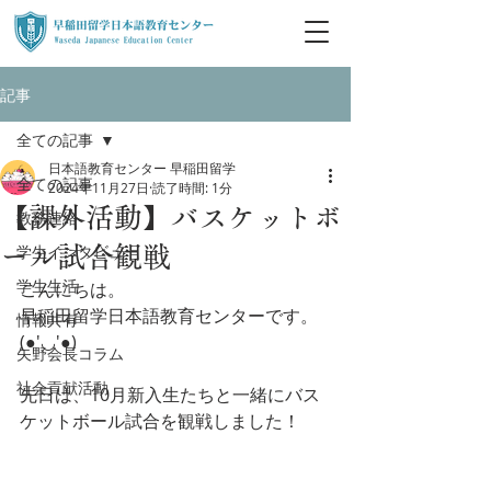
記事
全ての記事
日本語教育センター 早稲田留学
全ての記事
2024年11月27日
読了時間: 1分
【課外活動】バスケットボ
教務連絡
学生インタビュー
ール試合観戦
学生生活
こんにちは。
早稲田留学日本語教育センターです。
情報共有
(●'◡'●)
矢野会長コラム
社会貢献活動
先日は、10月新入生たちと一緒にバス
ケットボール試合を観戦しました！