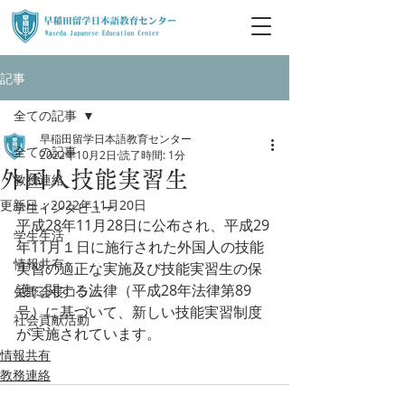
記事
全ての記事
早稲田留学日本語教育センター
全ての記事
2022年10月2日
読了時間: 1分
外国人​技能実習生
教務連絡
更新日：
2022年11月20日
学生インタビュー
平成28年11月28日に公布され、平成29
学生生活
年11月１日に施行された外国人の技能
情報共有
実習の適正な実施及び技能実習生の保
護に関する法律（平成28年法律第89
矢野会長コラム
号）に基づいて、新しい技能実習制度
社会貢献活動
が実施されています。
情報共有
教務連絡