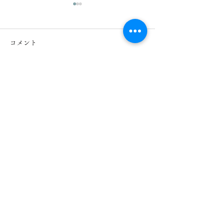
コメント
冬休みの注意事項
コメントを追加…
課程修了者の日
習得状況等
早稲田留学日本語教育センター
Waseda Japanese Education Center
〒162-0041 東京都新宿区早稲田鶴巻町251-45
Tel: 03-3200-5560
Fax: 03-6205-5391
E-mail:
wasedaryugakunihongokyoiku@gmail.com