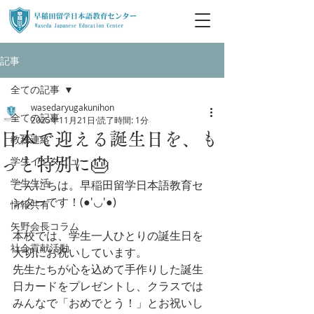
記事
全ての記事
wasedaryugakunihon
全ての記事
2025年11月21日
読了時間: 1分
日本で迎える誕生日を、も
教務連絡
学生インタビュー
っと特別に🎂
学生生活
こんにちは。早稲田留学日本語教育セ
ンターです！(●'◡'●)
情報共有
矢野会長コラム
本校では、学生一人ひとりの誕生日を
社会貢献活動
大切にお祝いしています。
先生たちが心を込めて手作りした誕生
日カードをプレゼントし、クラスでは
みんなで「おめでとう！」とお祝いし