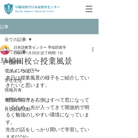
記事
全ての記事
日本語教育センター 早稲田留学
全ての記事
2023年1月30日
読了時間: 1分
早稲田校☆授業風景
教務連絡
こんにちは(^^♪
学生インタビュー
本日は授業風景の様子をご紹介してい
学生生活
きたいと思います。
情報共有
矢野会長コラム
教室の前方と右側はすべて窓になって
いるため、光が入ってきて開放的で明
社会貢献活動
るく勉強のしやすい環境になっていま
す。
先生の話をしっかり聞いて学習してい
ます(^^)/~