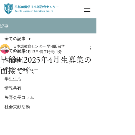
記事
全ての記事
日本語教育センター 早稲田留学
全ての記事
2024年9月13日
読了時間: 1分
早稲田2025年4月生募集の
教務連絡
学生インタビュー
面接です。
学生生活
情報共有
矢野会長コラム
社会貢献活動