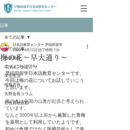
記事
全ての記事
日本語教育センター 早稲田留学
全ての記事
2023年4月12日
読了時間: 1分
梅の花～早大通り～
教務連絡
こんにちは(^^♪
学生インタビュー
早稲田留学日本語教育センターです。
学生生活
今回は梅の花についてお話していこう
情報共有
と思います。
矢野会長コラム
梅の木は中国の山奥が
起源
と考えられ
社会貢献活動
ています。
なんと3000年以上前から
薫製した青梅
を薬用として利用していたようです。
初めは食用ではなく医療目的として使