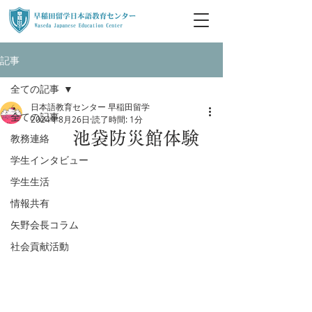
記事
全ての記事
日本語教育センター 早稲田留学
全ての記事
2024年8月26日
読了時間: 1分
池袋防災館体験
教務連絡
学生インタビュー
学生生活
情報共有
矢野会長コラム
社会貢献活動