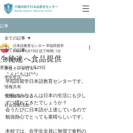
記事
全ての記事
日本語教育センター 早稲田留学
全ての記事
2023年6月19日
読了時間: 1分
生徒達へ食品提供
教務連絡
更新日：
2023年6月29日
学生インタビュー
こんにちは(^^♪
学生生活
早稲田留学日本語教育センターです。
情報共有
生徒のみなさんは日本の生活にも少し
矢野会長コラム
ずつ慣れてきたでしょうか？
社会貢献活動
会うたびに日本語が上達しているので
勉強熱心でとっても素晴らしいです。
本校では、在学生全員に無償で食料の