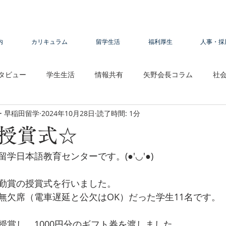
内
カリキュラム
留学生活
福利厚生
人事・採
タビュー
学生生活
情報共有
矢野会長コラム
社
 早稲田留学
2024年10月28日
読了時間: 1分
授賞式☆
学日本語教育センターです。(●'◡'●)
勤賞の授賞式を行いました。
無欠席（電車遅延と公欠はOK）だった学生11名です。
授賞し、1000円分のギフト券を渡しました。