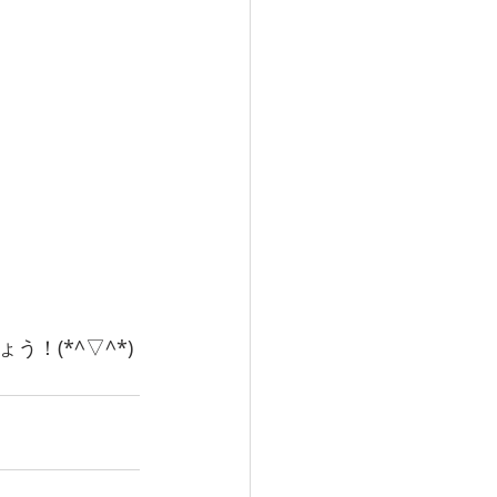
！(*^▽^*)