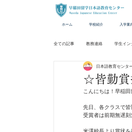
ホーム
学校紹介
入学案
全ての記事
教務連絡
学生イン
日本語教育センター
☆皆勤賞
こんにちは！早稲田留
先日、各クラスで皆
受賞者は前期無遅刻
米澤校長より賞状を