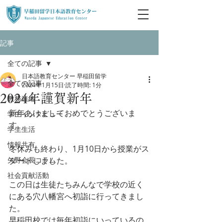
記事
全ての記事
日本語教育センター 早稲田留学
全ての記事
2024年1月15日
読了時間: 1分
2024年謹賀新年
教務連絡
新年あけましておめでとうございま
学生インタビュー
す。
学生生活
情報共有
冬休みも終わり、1月10日から授業がス
矢野会長コラム
タートしました。
社会貢献活動
この日は生徒たちみんなで学校の近く
にある穴八幡宮へ初詣に行ってきまし
た。
早稲田校では毎年初詣にいっているの