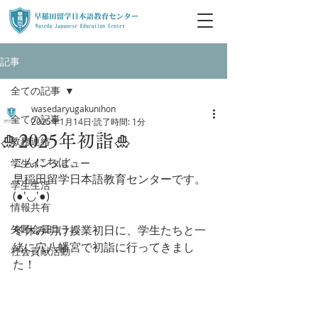
記事
全ての記事
wasedaryugakunihon
全ての記事
2025年1月14日
読了時間: 1分
🎍2025年初詣🎍
教務連絡
こんにちは。
学生インタビュー
早稲田留学日本語教育センターです。
学生生活
(●'◡'●)
情報共有
矢野会長コラム
冬休み明け授業初日に、学生たちと一
緒に穴八幡宮で初詣に行ってきまし
社会貢献活動
た！