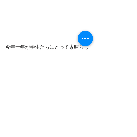
今年一年が学生たちにとって素晴らし
い年になるよう、早稲田留学日本語教
育センター一同もしっかりサポートし
ていきます！
今年もどうぞよろしくお願いします！
(*^▽^*)
学生生活