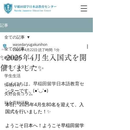
記事
全ての記事
wasedaryugakunihon
全ての記事
2025年4月22日
読了時間: 1分
✨2025年4月生入国式を開
教務連絡
学生インタビュー
催しました✨
学生生活
こんにちは。早稲田留学日本語教育セ
情報共有
ンターです。(●'◡'●)
矢野会長コラム
社会貢献活動
本日、2025年4月生80名を迎えて、入
国式を行いました！
✨
ようこそ日本へ！ようこそ早稲田留学