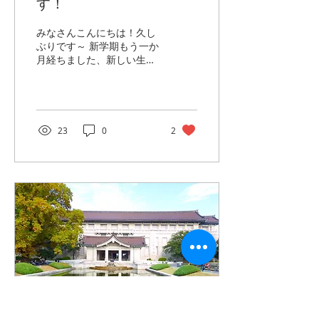
す！
みなさんこんにちは！久し
ぶりです～ 新学期もう一か
月経ちました、新しい生活
リズムみんな慣れていまし
たか？ 新しいのは学期だけ
ではなくて、新しい先生も
はいてきました！？ 先生た
ち授業スタート前も学校を
23
0
2
大掃除したおかげて、早稲
田はキラキラしていま
す。...