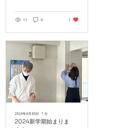
東京へ！ようこそ早稲田
へ！ 長時間のフライトきっ
と疲れたと思いますので、
学校の先生は全力支援して
11
0
1
きました！ 寮の案内だけで
はなくて、近くのスーパー
の案内もやっています。...
2024年4月30日
∙
1
分
2024新学期始まりま