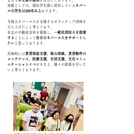
として学生寮の提供
を注力しております。
実績としては、現在学生寮に居住している
ネパー
ルの学生は200名以上
おります。
今後はネパール人を支援するボランティア団体を
立ち上げたいと考えており、
有志の不動産会社を募集し、
一般社団法人を設置
する
ことによって
在日のネパール人をサポートし
たい
と思っております。
具体的には
賃貸保証支援、悩み相談、賃貸物件の
メンテナンス、医療支援、
生活支援、文化コミュ
ニケーションイベント
など、様々の提案を行いた
いと考えております。