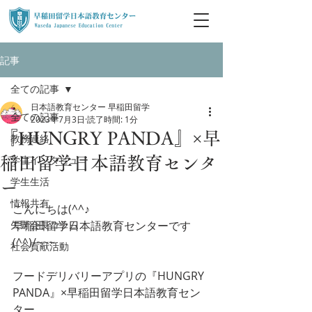
記事
全ての記事
日本語教育センター 早稲田留学
全ての記事
2023年7月3日
読了時間: 1分
『HUNGRY PANDA』×早
教務連絡
学生インタビュー
稲田留学日本語教育センタ
学生生活
ー
情報共有
こんにちは(^^♪
矢野会長コラム
早稲田留学日本語教育センターです
(^^)/~~~
社会貢献活動
フードデリバリーアプリの『HUNGRY 
PANDA』×早稲田留学日本語教育セン
ター