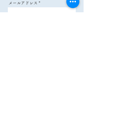
メールアドレス
メッセージ
送信
早稲田留学日本語教育センター
Waseda Japanese Education Center