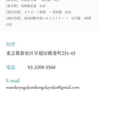
[東京駅] 東西線直通 24分
[羽田空港] エアポート快特 → 東西線 51分
[成田空港] 成田国際空港スカイライナー → 山手線 1時間
22分
住所
東京都新宿区早稲田鶴巻町251-45
​電話
03-3200-5560
​E-mail
wasedaryugakunihongokyoiku@gmail.com