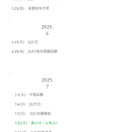
5.23(金) 前期校外学習
2025.
6
6.15(日) EJU①
6.25(水) JLPT校内模擬試験
2025.
7
7.1(火) 中間試験
7.6(日) JLPT①
7.7(月) EJU出願開始
7.21(月) 海の日（お休み）