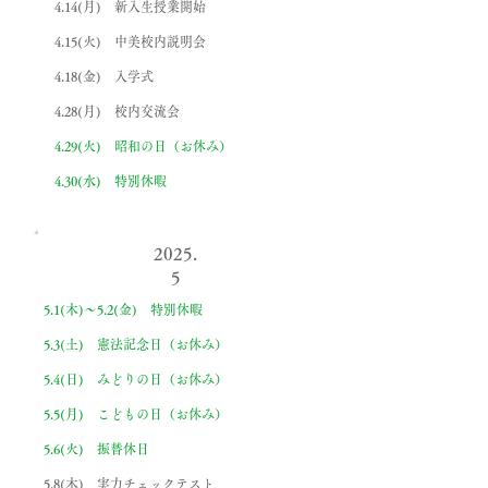
4.14(月) 新入生授業開始
4.15(火) 中美校内説明会
4.18(金) 入学式
4.28(月) 校内交流会
4.29(火) 昭和の日（お休み）
4.30(水) ​特別休暇
2025.
5
5.1(木)〜5.2(金) 特別休暇
5.3(土) 憲法記念日（お休み）
5.4(日) みどりの日（お休み）
5.5(月) こどもの日（お休み）
5.6(火) 振替休日
5.8(木) 実力チェックテスト