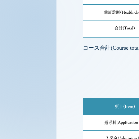
健康診断(Health che
合計(Total)
コース合計(Course total
項目(Item)
選考料(Application 
入学金(Admission f