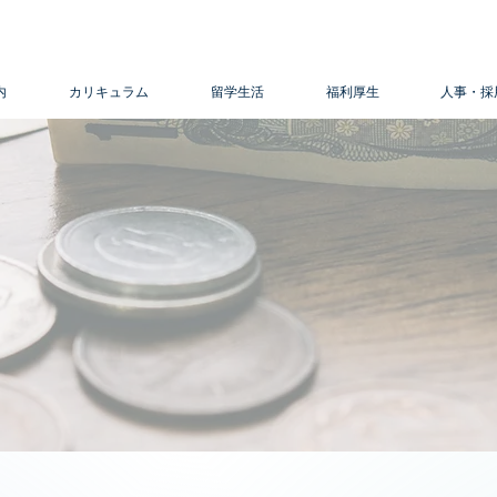
内
カリキュラム
留学生活
福利厚生
人事・採
​学費
Tuition fee