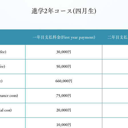
進学2年コース(四月生)
一年目支払料金(First year payment)
二年目支払料金(
fee)
30,000円
ee)
50,000円
e)
660,000円
nce costs)
75,000円
l cost)
20,000円
10,000円