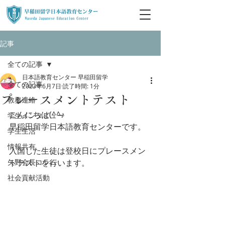
記事
全ての記事
日本語教育センター 早稲田留学
全ての記事
2023年6月7日
読了時間: 1分
プレースメントテスト
教務連絡
こんにちは(^^♪
学生インタビュー
早稲田留学日本語教育センターです。
学生生活
情報共有
入国した生徒は登校日にプレースメン
矢野会長コラム
トテストを行います。
社会貢献活動