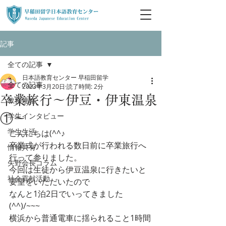
記事
全ての記事
日本語教育センター 早稲田留学
全ての記事
2023年3月20日
読了時間: 2分
卒業旅行～伊豆・伊東温泉
教務連絡
学生インタビュー
①～
学生生活
こんにちは(^^♪
卒業式が行われる数日前に卒業旅行へ
情報共有
行って参りました。
矢野会長コラム
今回は生徒から伊豆温泉に行きたいと
社会貢献活動
要望をいただいたので
なんと1泊2日でいってきました
(^^)/~~~
横浜から普通電車に揺られること1時間