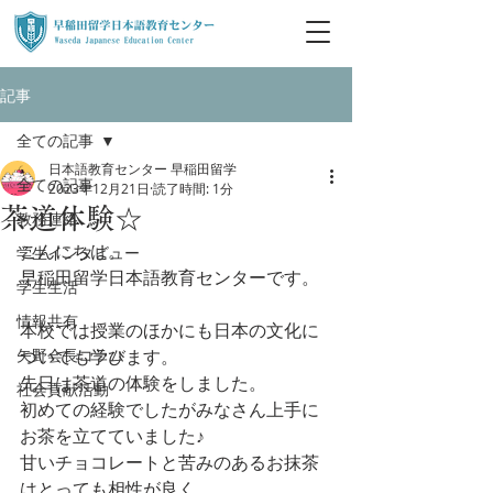
記事
全ての記事
日本語教育センター 早稲田留学
全ての記事
2023年12月21日
読了時間: 1分
茶道体験☆
教務連絡
こんにちは。
学生インタビュー
早稲田留学日本語教育センターです。
学生生活
情報共有
本校では授業のほかにも日本の文化に
矢野会長コラム
ついても学びます。
先日は茶道の体験をしました。
社会貢献活動
初めての経験でしたがみなさん上手に
お茶を立てていました♪
甘いチョコレートと苦みのあるお抹茶
はとっても相性が良く